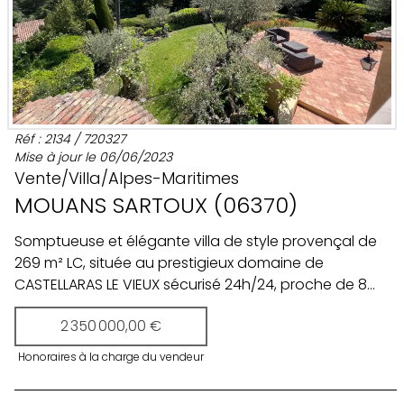
Réf :
2134
/
720327
Mise à jour le
06/06/2023
Vente
/
Villa
/
Alpes-Maritimes
MOUANS SARTOUX
(
06370
)
Somptueuse et élégante villa de style provençal de
269 m² LC, située au prestigieux domaine de
CASTELLARAS LE VIEUX sécurisé 24h/24, proche de 8
golfs, de MOUGINS, de CANNES et de VALBONNE, à
2 350 000,00 €
seulement 25kms de l'aéroport international de Nice.
Face à un merveilleux paysage méditerranéen sur les
Honoraires à la charge
du vendeur
collines environnantes jusqu'à la mer, la villa fait partie
d'un ensemble de propriétés sur 13 hectares