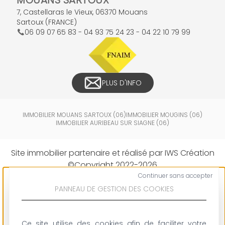
MOUANS SARTOUX
7, Castellaras le Vieux
,
06370
Mouans
Sartoux
(
FRANCE
)
06 09 07 65 83 - 04 93 75 24 23 - 04 22 10 79 99
PLUS D'INFO
IMMOBILIER
MOUANS SARTOUX (06)
IMMOBILIER
MOUGINS (06)
IMMOBILIER
AURIBEAU SUR SIAGNE (06)
Site immobilier partenaire et réalisé par IWS Création
©Copyright 2022-2026
Continuer sans accepter
PANNEAU DE GESTION DES COOKIES
Ce site utilise des cookies afin de faciliter votre