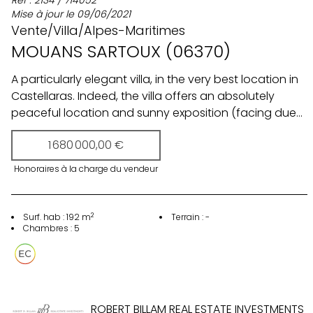
Réf :
2134
/
714052
Mise à jour le
09/06/2021
Vente
/
Villa
/
Alpes-Maritimes
MOUANS SARTOUX
(
06370
)
A particularly elegant villa, in the very best location in
Castellaras. Indeed, the villa offers an absolutely
peaceful location and sunny exposition (facing due
South), commands lovely open views (a distant
1 680 000,00 €
glimpse of the sea !!), and is set in beautifully
landscaped, mature and totally private gardens. This
Honoraires à la charge
du vendeur
special villa has been in the same family for thirty
years, has never been rented, and has been
beautifully maintained throughout. The villa offers
2
Surf. hab :
192
m
Terrain :
-
approximately 192** square meters of living space
Chambres :
5
and is built on three levels: - arrival level: an entrance
hall, a guest loo, a brand new designer kitchen, an
elegant drawing room with an open fireplace, a cosy
open dining area. Both the living room and the dining
ROBERT BILLAM REAL ESTATE INVESTMENTS