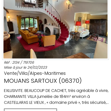
Réf :
2134
/
719706
Mise à jour le
24/02/2023
Vente
/
Villa
/
Alpes-Maritimes
MOUANS SARTOUX
(
06370
)
EXLUSIVITE. BEAUCOUP DE CACHET, très agréable à vivre,
CHARMANTE VILLA jumelée de 184m² environ à
CASTELLARAS LE VIEUX , « domaine privé », très sécurisé,
de renommée mondiale, sans aucune nuisance, situé