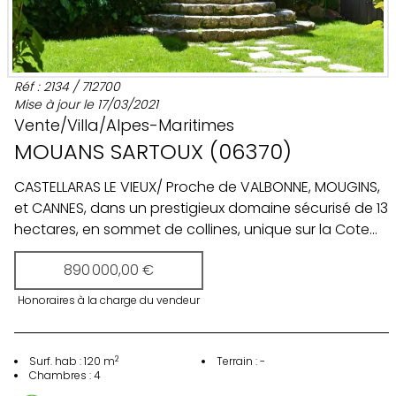
Réf :
2134
/
712700
Mise à jour le
17/03/2021
Vente
/
Villa
/
Alpes-Maritimes
MOUANS SARTOUX
(
06370
)
CASTELLARAS LE VIEUX/ Proche de VALBONNE, MOUGINS,
et CANNES, dans un prestigieux domaine sécurisé de 13
hectares, en sommet de collines, unique sur la Cote
d'AZUR, renommé pour son ambiance élégante et ses
890 000,00 €
villas typiques de l'architecture "Couelle", au CALME
absolu, avec une vue époustouflante sur les collines
Honoraires à la charge
du vendeur
aux essences méditerranéennes environnantes
jusqu'à la mer, et dominé par un superbe château
avec un cloitre et une chapelle du XIVéme siècle: villa
2
Surf. hab :
120
m
Terrain :
-
de 120m² sur 4 niveaux, entourée d'un beau jardin
Chambres :
4